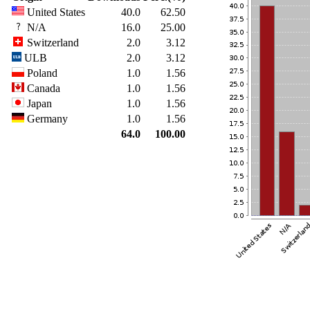
United States
40.0
62.50
N/A
16.0
25.00
Switzerland
2.0
3.12
ULB
2.0
3.12
Poland
1.0
1.56
Canada
1.0
1.56
Japan
1.0
1.56
Germany
1.0
1.56
64.0
100.00