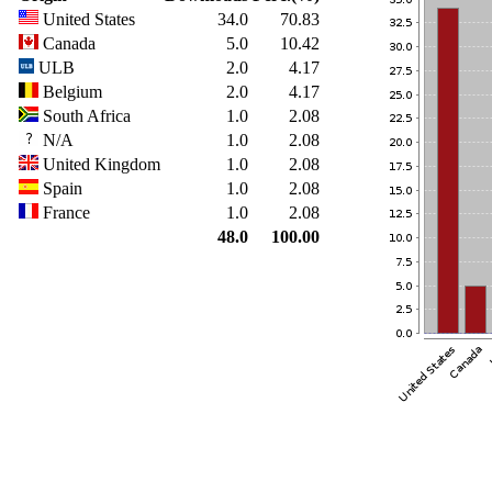
United States
34.0
70.83
Canada
5.0
10.42
ULB
2.0
4.17
Belgium
2.0
4.17
South Africa
1.0
2.08
N/A
1.0
2.08
United Kingdom
1.0
2.08
Spain
1.0
2.08
France
1.0
2.08
48.0
100.00