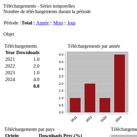
Téléchargements - Séries temporelles
Nombre de téléchargements durant la période
Période :
Total
::
Année
::
Mois
::
Jour
Objet
Téléchargements
Téléchargements par année
Year
Downloads
2021
1.0
2022
2.0
2023
1.0
2024
4.0
8.0
Téléchargements par pays
Téléchargemen
Origin
Downloads
Perc.(%)