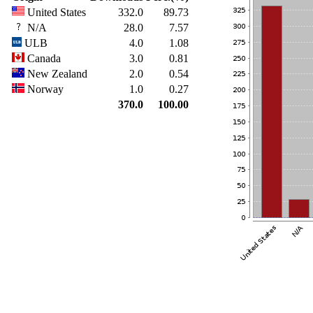
United States
332.0
89.73
N/A
28.0
7.57
ULB
4.0
1.08
Canada
3.0
0.81
New Zealand
2.0
0.54
Norway
1.0
0.27
370.0
100.00