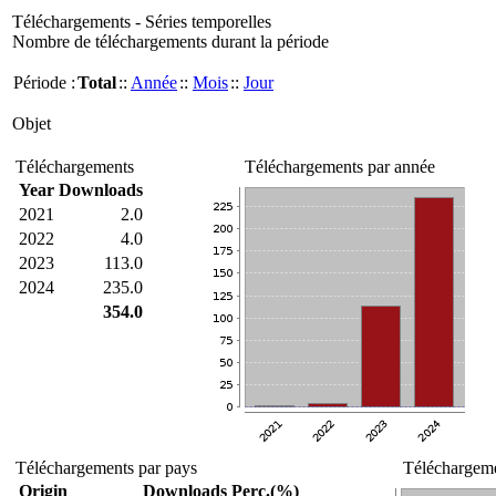
Téléchargements - Séries temporelles
Nombre de téléchargements durant la période
Période :
Total
::
Année
::
Mois
::
Jour
Objet
Téléchargements
Téléchargements par année
Year
Downloads
2021
2.0
2022
4.0
2023
113.0
2024
235.0
354.0
Téléchargements par pays
Téléchargeme
Origin
Downloads
Perc.(%)