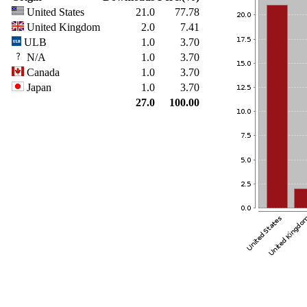
United States
21.0
77.78
United Kingdom
2.0
7.41
ULB
1.0
3.70
N/A
1.0
3.70
Canada
1.0
3.70
Japan
1.0
3.70
27.0
100.00