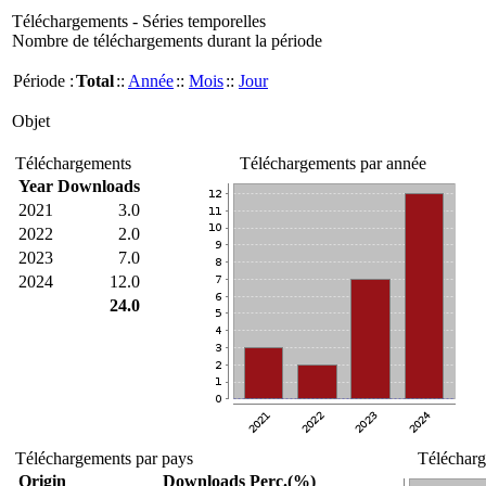
Téléchargements - Séries temporelles
Nombre de téléchargements durant la période
Période :
Total
::
Année
::
Mois
::
Jour
Objet
Téléchargements
Téléchargements par année
Year
Downloads
2021
3.0
2022
2.0
2023
7.0
2024
12.0
24.0
Téléchargements par pays
Télécharg
Origin
Downloads
Perc.(%)