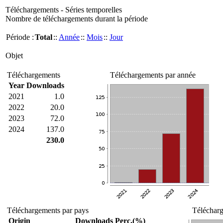
Téléchargements - Séries temporelles
Nombre de téléchargements durant la période
Période :
Total
::
Année
::
Mois
::
Jour
Objet
Téléchargements
Téléchargements par année
Year
Downloads
2021
1.0
2022
20.0
2023
72.0
2024
137.0
230.0
Téléchargements par pays
Télécharg
Origin
Downloads
Perc.(%)