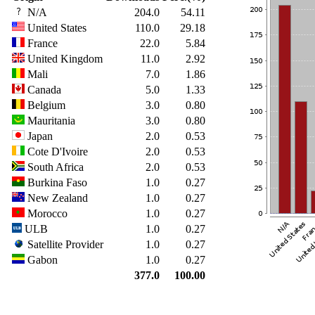
N/A
204.0
54.11
United States
110.0
29.18
France
22.0
5.84
United Kingdom
11.0
2.92
Mali
7.0
1.86
Canada
5.0
1.33
Belgium
3.0
0.80
Mauritania
3.0
0.80
Japan
2.0
0.53
Cote D'Ivoire
2.0
0.53
South Africa
2.0
0.53
Burkina Faso
1.0
0.27
New Zealand
1.0
0.27
Morocco
1.0
0.27
ULB
1.0
0.27
Satellite Provider
1.0
0.27
Gabon
1.0
0.27
377.0
100.00