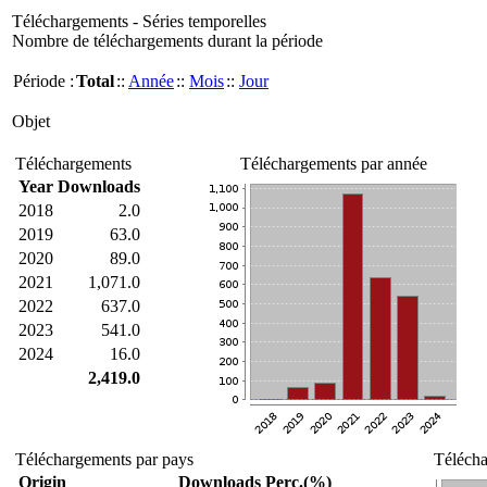
Téléchargements - Séries temporelles
Nombre de téléchargements durant la période
Période :
Total
::
Année
::
Mois
::
Jour
Objet
Téléchargements
Téléchargements par année
Year
Downloads
2018
2.0
2019
63.0
2020
89.0
2021
1,071.0
2022
637.0
2023
541.0
2024
16.0
2,419.0
Téléchargements par pays
Télécha
Origin
Downloads
Perc.(%)