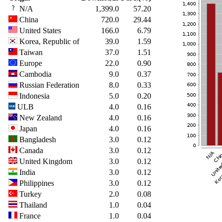
N/A
1,399.0
57.20
China
720.0
29.44
United States
166.0
6.79
Korea, Republic of
39.0
1.59
Taiwan
37.0
1.51
Europe
22.0
0.90
Cambodia
9.0
0.37
Russian Federation
8.0
0.33
Indonesia
5.0
0.20
ULB
4.0
0.16
New Zealand
4.0
0.16
Japan
4.0
0.16
Bangladesh
3.0
0.12
Canada
3.0
0.12
United Kingdom
3.0
0.12
India
3.0
0.12
Philippines
3.0
0.12
Turkey
2.0
0.08
Thailand
1.0
0.04
France
1.0
0.04