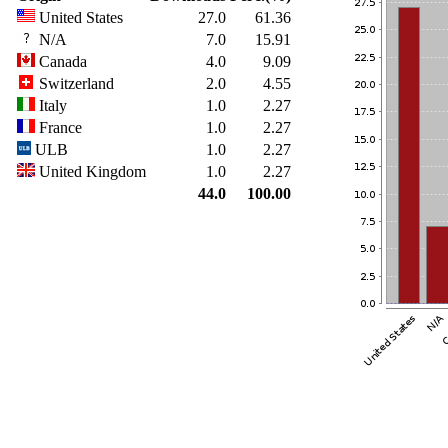
United States
27.0
61.36
N/A
7.0
15.91
Canada
4.0
9.09
Switzerland
2.0
4.55
Italy
1.0
2.27
France
1.0
2.27
ULB
1.0
2.27
United Kingdom
1.0
2.27
44.0
100.00