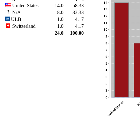
United States
14.0
58.33
N/A
8.0
33.33
ULB
1.0
4.17
Switzerland
1.0
4.17
24.0
100.00