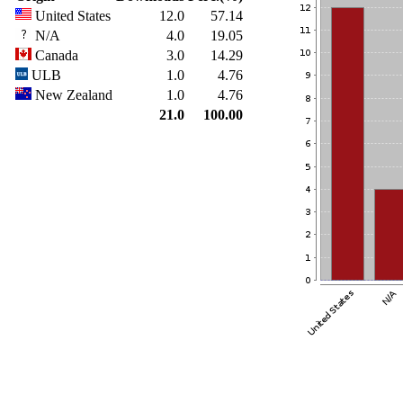
United States
12.0
57.14
N/A
4.0
19.05
Canada
3.0
14.29
ULB
1.0
4.76
New Zealand
1.0
4.76
21.0
100.00