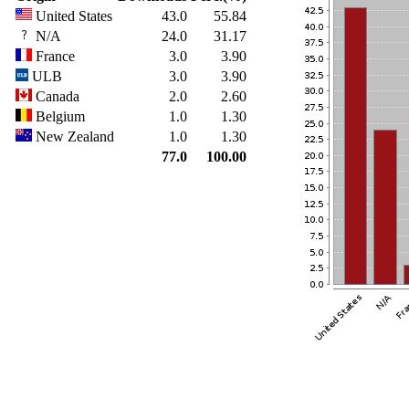
United States
43.0
55.84
N/A
24.0
31.17
France
3.0
3.90
ULB
3.0
3.90
Canada
2.0
2.60
Belgium
1.0
1.30
New Zealand
1.0
1.30
77.0
100.00