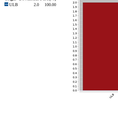
ULB
2.0
100.00