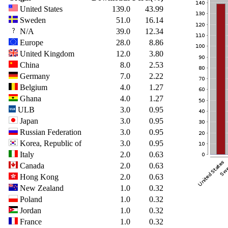
United States
139.0
43.99
Sweden
51.0
16.14
N/A
39.0
12.34
Europe
28.0
8.86
United Kingdom
12.0
3.80
China
8.0
2.53
Germany
7.0
2.22
Belgium
4.0
1.27
Ghana
4.0
1.27
ULB
3.0
0.95
Japan
3.0
0.95
Russian Federation
3.0
0.95
Korea, Republic of
3.0
0.95
Italy
2.0
0.63
Canada
2.0
0.63
Hong Kong
2.0
0.63
New Zealand
1.0
0.32
Poland
1.0
0.32
Jordan
1.0
0.32
France
1.0
0.32