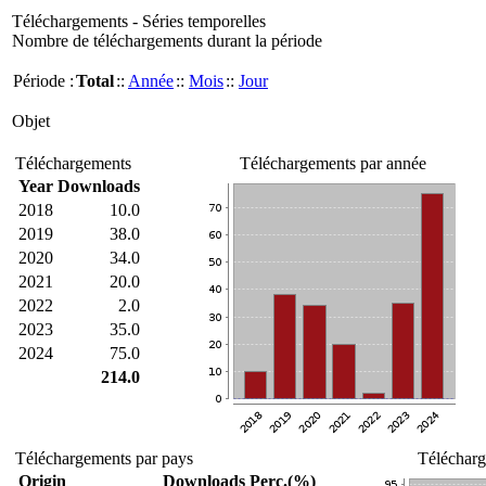
Téléchargements - Séries temporelles
Nombre de téléchargements durant la période
Période :
Total
::
Année
::
Mois
::
Jour
Objet
Téléchargements
Téléchargements par année
Year
Downloads
2018
10.0
2019
38.0
2020
34.0
2021
20.0
2022
2.0
2023
35.0
2024
75.0
214.0
Téléchargements par pays
Télécharg
Origin
Downloads
Perc.(%)