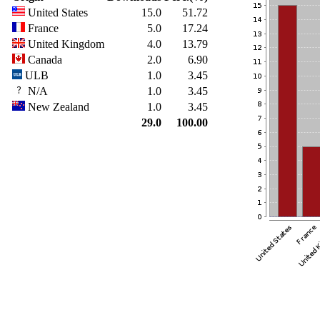
United States
15.0
51.72
France
5.0
17.24
United Kingdom
4.0
13.79
Canada
2.0
6.90
ULB
1.0
3.45
N/A
1.0
3.45
New Zealand
1.0
3.45
29.0
100.00