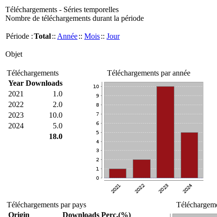
Téléchargements - Séries temporelles
Nombre de téléchargements durant la période
Période :
Total
::
Année
::
Mois
::
Jour
Objet
Téléchargements
Téléchargements par année
Year
Downloads
2021
1.0
2022
2.0
2023
10.0
2024
5.0
18.0
Téléchargements par pays
Téléchargeme
Origin
Downloads
Perc.(%)