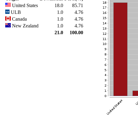
United States
18.0
85.71
ULB
1.0
4.76
Canada
1.0
4.76
New Zealand
1.0
4.76
21.0
100.00