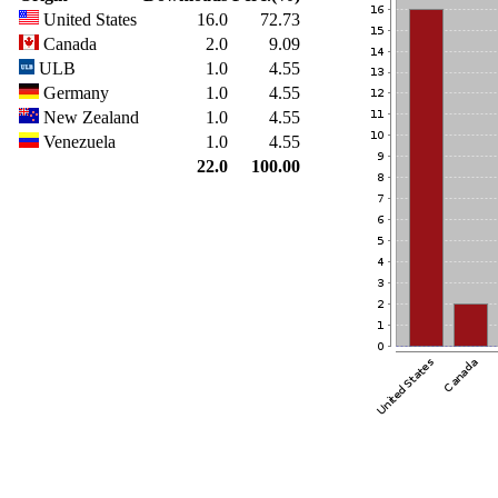
United States
16.0
72.73
Canada
2.0
9.09
ULB
1.0
4.55
Germany
1.0
4.55
New Zealand
1.0
4.55
Venezuela
1.0
4.55
22.0
100.00