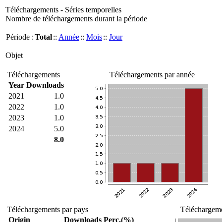
Téléchargements - Séries temporelles
Nombre de téléchargements durant la période
Période :
Total
::
Année
::
Mois
::
Jour
Objet
Téléchargements
Téléchargements par année
Year
Downloads
2021
1.0
2022
1.0
2023
1.0
2024
5.0
8.0
Téléchargements par pays
Téléchargeme
Origin
Downloads
Perc.(%)