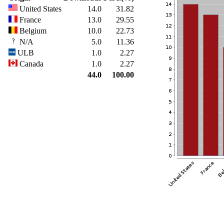
United States
14.0
31.82
France
13.0
29.55
Belgium
10.0
22.73
N/A
5.0
11.36
ULB
1.0
2.27
Canada
1.0
2.27
44.0
100.00