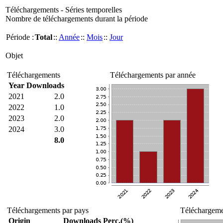
Téléchargements - Séries temporelles
Nombre de téléchargements durant la période
Période :
Total
::
Année
::
Mois
::
Jour
Objet
Téléchargements
Téléchargements par année
Year
Downloads
2021
2.0
2022
1.0
2023
2.0
2024
3.0
8.0
Téléchargements par pays
Téléchargemen
Origin
Downloads
Perc.(%)