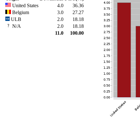
United States
4.0
36.36
Belgium
3.0
27.27
ULB
2.0
18.18
N/A
2.0
18.18
11.0
100.00