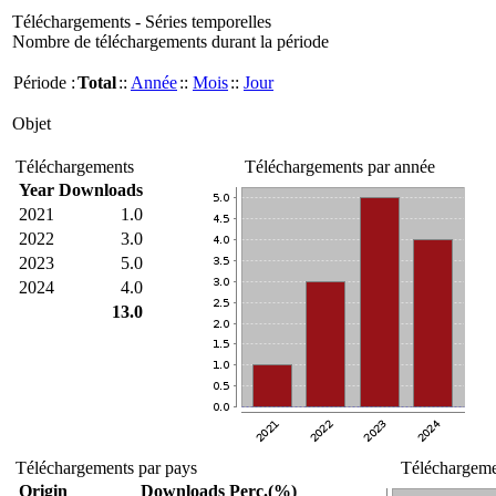
Téléchargements - Séries temporelles
Nombre de téléchargements durant la période
Période :
Total
::
Année
::
Mois
::
Jour
Objet
Téléchargements
Téléchargements par année
Year
Downloads
2021
1.0
2022
3.0
2023
5.0
2024
4.0
13.0
Téléchargements par pays
Téléchargemen
Origin
Downloads
Perc.(%)