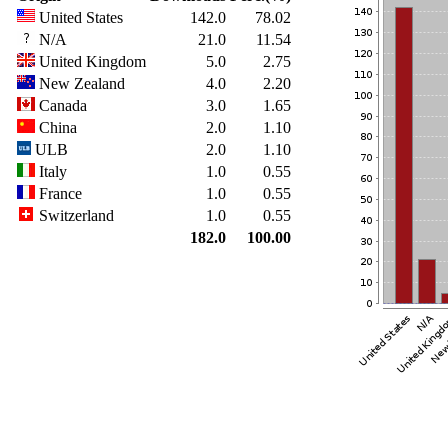
United States
142.0
78.02
N/A
21.0
11.54
United Kingdom
5.0
2.75
New Zealand
4.0
2.20
Canada
3.0
1.65
China
2.0
1.10
ULB
2.0
1.10
Italy
1.0
0.55
France
1.0
0.55
Switzerland
1.0
0.55
182.0
100.00