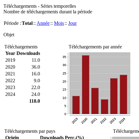
Téléchargements - Séries temporelles
Nombre de téléchargements durant la période
Période :
Total
::
Année
::
Mois
::
Jour
Objet
Téléchargements
Téléchargements par année
Year
Downloads
2019
11.0
2020
36.0
2021
16.0
2022
9.0
2023
22.0
2024
24.0
118.0
Téléchargements par pays
Téléchargeme
Origin
Downloads
Perc.(%)