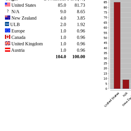
United States
85.0
81.73
N/A
9.0
8.65
New Zealand
4.0
3.85
ULB
2.0
1.92
Europe
1.0
0.96
Canada
1.0
0.96
United Kingdom
1.0
0.96
Austria
1.0
0.96
104.0
100.00