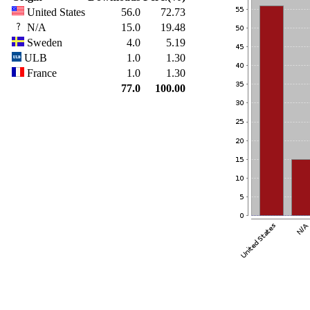
United States
56.0
72.73
N/A
15.0
19.48
Sweden
4.0
5.19
ULB
1.0
1.30
France
1.0
1.30
77.0
100.00