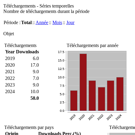
Téléchargements - Séries temporelles
Nombre de téléchargements durant la période
Période :
Total
::
Année
::
Mois
::
Jour
Objet
Téléchargements
Téléchargements par année
Year
Downloads
2019
6.0
2020
17.0
2021
9.0
2022
7.0
2023
9.0
2024
10.0
58.0
Téléchargements par pays
Téléchargemen
Origin
Downloads
Perc.(%)