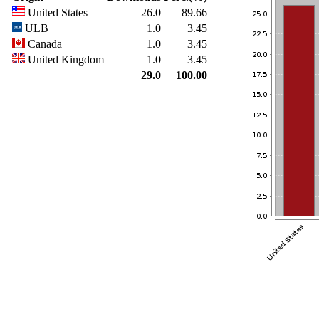
United States
26.0
89.66
ULB
1.0
3.45
Canada
1.0
3.45
United Kingdom
1.0
3.45
29.0
100.00