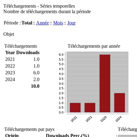
Téléchargements - Séries temporelles
Nombre de téléchargements durant la période
Période :
Total
::
Année
::
Mois
::
Jour
Objet
Téléchargements
Téléchargements par année
Year
Downloads
2021
1.0
2022
1.0
2023
6.0
2024
2.0
10.0
Téléchargements par pays
Télécharg
Origin
Downloads
Perc.(%)