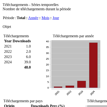
Téléchargements - Séries temporelles
Nombre de téléchargements durant la période
Période :
Total
::
Année
::
Mois
::
Jour
Objet
Téléchargements
Téléchargements par année
Year
Downloads
2021
1.0
2022
2.0
2023
6.0
2024
39.0
48.0
Téléchargements par pays
Téléchargeme
Origin
Downloads
Perc.(%)