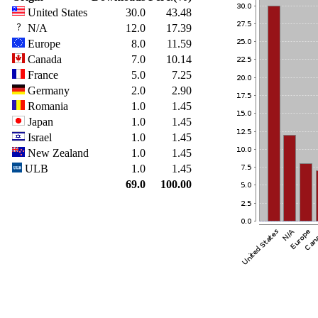
United States
30.0
43.48
N/A
12.0
17.39
Europe
8.0
11.59
Canada
7.0
10.14
France
5.0
7.25
Germany
2.0
2.90
Romania
1.0
1.45
Japan
1.0
1.45
Israel
1.0
1.45
New Zealand
1.0
1.45
ULB
1.0
1.45
69.0
100.00