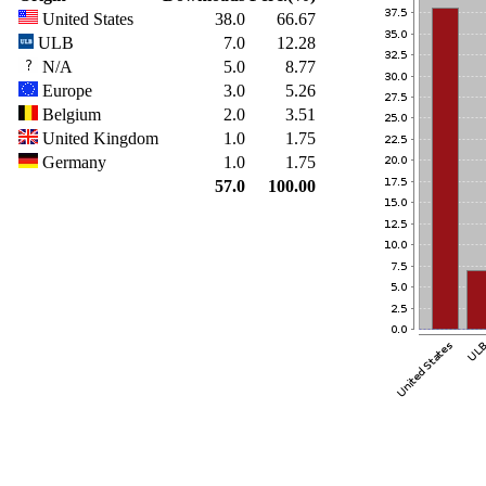
United States
38.0
66.67
ULB
7.0
12.28
N/A
5.0
8.77
Europe
3.0
5.26
Belgium
2.0
3.51
United Kingdom
1.0
1.75
Germany
1.0
1.75
57.0
100.00