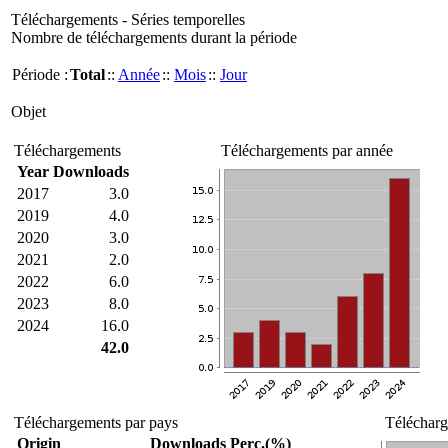
Téléchargements - Séries temporelles
Nombre de téléchargements durant la période
Période :
Total
::
Année
::
Mois
::
Jour
Objet
Téléchargements
Téléchargements par année
Year
Downloads
2017
3.0
2019
4.0
2020
3.0
2021
2.0
2022
6.0
2023
8.0
2024
16.0
42.0
Téléchargements par pays
Télécharg
Origin
Downloads
Perc.(%)