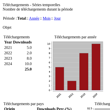
Téléchargements - Séries temporelles
Nombre de téléchargements durant la période
Période :
Total
::
Année
::
Mois
::
Jour
Objet
Téléchargements
Téléchargements par année
Year
Downloads
2021
5.0
2022
2.0
2023
8.0
2024
10.0
25.0
Téléchargements par pays
Télécharg
Origin
Downloads
Perc.(%)