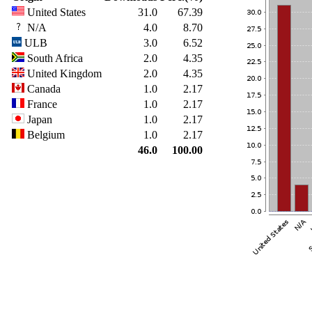
United States
31.0
67.39
N/A
4.0
8.70
ULB
3.0
6.52
South Africa
2.0
4.35
United Kingdom
2.0
4.35
Canada
1.0
2.17
France
1.0
2.17
Japan
1.0
2.17
Belgium
1.0
2.17
46.0
100.00