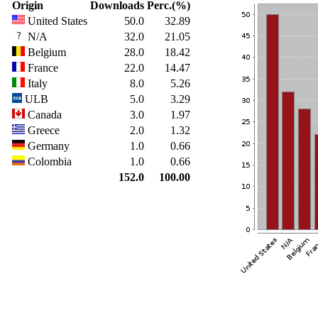
Origin
Downloads
Perc.(%)
United States
50.0
32.89
N/A
32.0
21.05
Belgium
28.0
18.42
France
22.0
14.47
Italy
8.0
5.26
ULB
5.0
3.29
Canada
3.0
1.97
Greece
2.0
1.32
Germany
1.0
0.66
Colombia
1.0
0.66
152.0
100.00