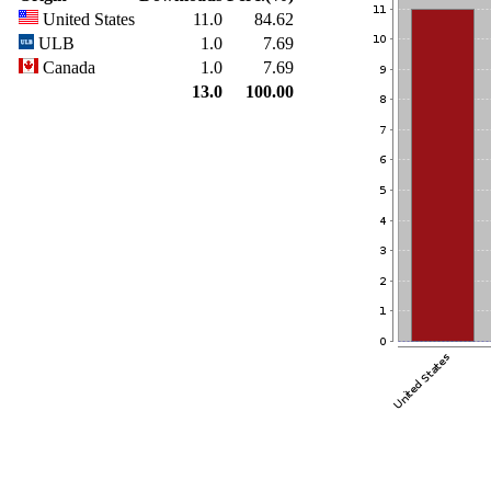
United States
11.0
84.62
ULB
1.0
7.69
Canada
1.0
7.69
13.0
100.00