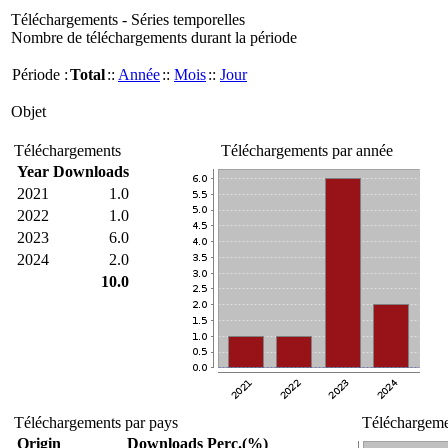
Téléchargements - Séries temporelles
Nombre de téléchargements durant la période
Période :
Total
::
Année
::
Mois
::
Jour
Objet
Téléchargements
Téléchargements par année
Year
Downloads
2021
1.0
2022
1.0
2023
6.0
2024
2.0
10.0
Téléchargements par pays
Téléchargemen
Origin
Downloads
Perc.(%)