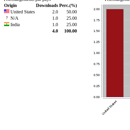
Origin
Downloads
Perc.(%)
United States
2.0
50.00
N/A
1.0
25.00
India
1.0
25.00
4.0
100.00