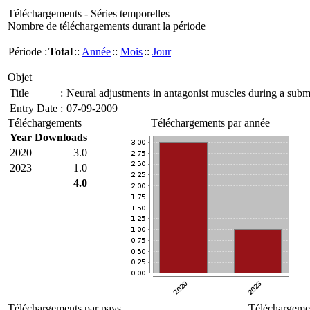
Téléchargements - Séries temporelles
Nombre de téléchargements durant la période
Période :
Total
::
Année
::
Mois
::
Jour
Objet
Title
:
Neural adjustments in antagonist muscles during a subm
Entry Date
:
07-09-2009
Téléchargements
Téléchargements par année
Year
Downloads
2020
3.0
2023
1.0
4.0
Téléchargements par pays
Téléchargemen