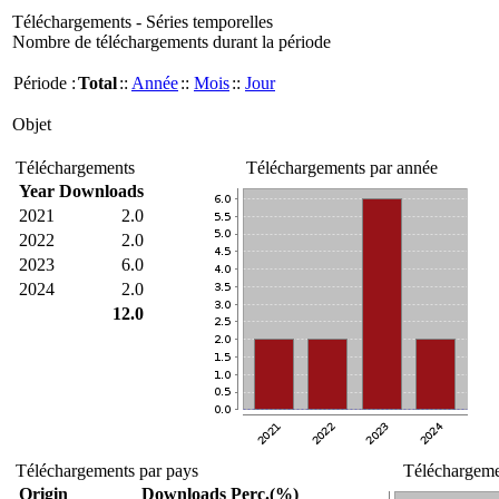
Téléchargements - Séries temporelles
Nombre de téléchargements durant la période
Période :
Total
::
Année
::
Mois
::
Jour
Objet
Téléchargements
Téléchargements par année
Year
Downloads
2021
2.0
2022
2.0
2023
6.0
2024
2.0
12.0
Téléchargements par pays
Téléchargemen
Origin
Downloads
Perc.(%)