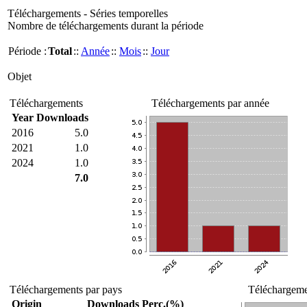
Téléchargements - Séries temporelles
Nombre de téléchargements durant la période
Période :
Total
::
Année
::
Mois
::
Jour
Objet
Téléchargements
Téléchargements par année
Year
Downloads
2016
5.0
2021
1.0
2024
1.0
7.0
Téléchargements par pays
Téléchargemen
Origin
Downloads
Perc.(%)