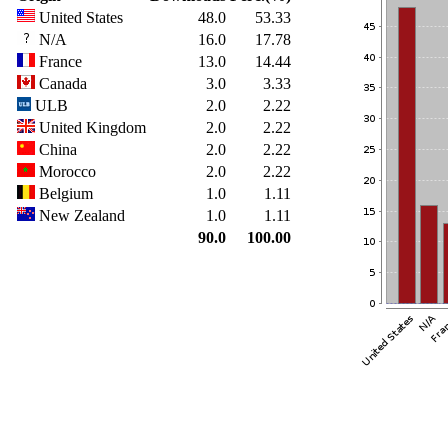
United States
48.0
53.33
N/A
16.0
17.78
France
13.0
14.44
Canada
3.0
3.33
ULB
2.0
2.22
United Kingdom
2.0
2.22
China
2.0
2.22
Morocco
2.0
2.22
Belgium
1.0
1.11
New Zealand
1.0
1.11
90.0
100.00