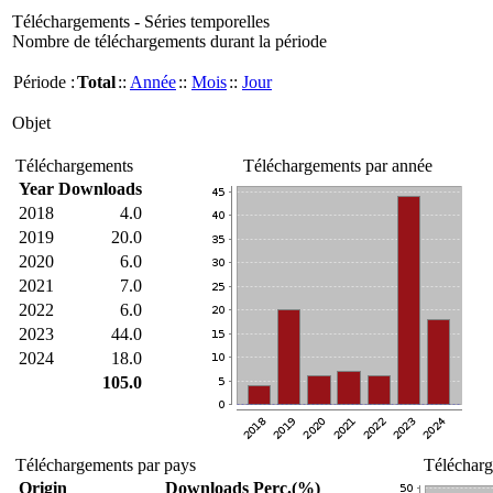
Téléchargements - Séries temporelles
Nombre de téléchargements durant la période
Période :
Total
::
Année
::
Mois
::
Jour
Objet
Téléchargements
Téléchargements par année
Year
Downloads
2018
4.0
2019
20.0
2020
6.0
2021
7.0
2022
6.0
2023
44.0
2024
18.0
105.0
Téléchargements par pays
Télécharg
Origin
Downloads
Perc.(%)