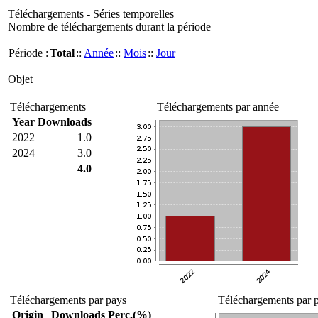
Téléchargements - Séries temporelles
Nombre de téléchargements durant la période
Période :
Total
::
Année
::
Mois
::
Jour
Objet
Téléchargements
Téléchargements par année
Year
Downloads
2022
1.0
2024
3.0
4.0
Téléchargements par pays
Téléchargements par p
Origin
Downloads
Perc.(%)