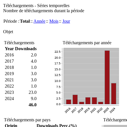
Téléchargements - Séries temporelles
Nombre de téléchargements durant la période
Période :
Total
::
Année
::
Mois
::
Jour
Objet
Téléchargements
Téléchargements par année
Year
Downloads
2016
2.0
2017
4.0
2018
1.0
2019
3.0
2021
3.0
2022
1.0
2023
23.0
2024
9.0
46.0
Téléchargements par pays
Téléchargeme
Origin
Downloads
Perc.(%)