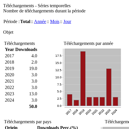
Téléchargements - Séries temporelles
Nombre de téléchargements durant la période
Période :
Total
::
Année
::
Mois
::
Jour
Objet
Téléchargements
Téléchargements par année
Year
Downloads
2017
4.0
2018
2.0
2019
19.0
2020
3.0
2021
3.0
2022
3.0
2023
13.0
2024
3.0
50.0
Téléchargements par pays
Téléchargeme
Origin
Downloads
Perc.(%)