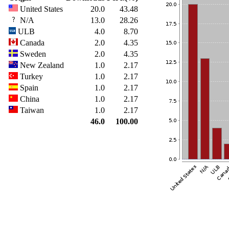
United States
20.0
43.48
N/A
13.0
28.26
ULB
4.0
8.70
Canada
2.0
4.35
Sweden
2.0
4.35
New Zealand
1.0
2.17
Turkey
1.0
2.17
Spain
1.0
2.17
China
1.0
2.17
Taiwan
1.0
2.17
46.0
100.00