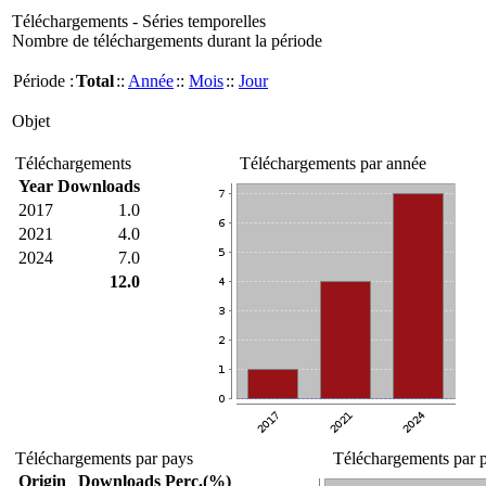
Téléchargements - Séries temporelles
Nombre de téléchargements durant la période
Période :
Total
::
Année
::
Mois
::
Jour
Objet
Téléchargements
Téléchargements par année
Year
Downloads
2017
1.0
2021
4.0
2024
7.0
12.0
Téléchargements par pays
Téléchargements par p
Origin
Downloads
Perc.(%)