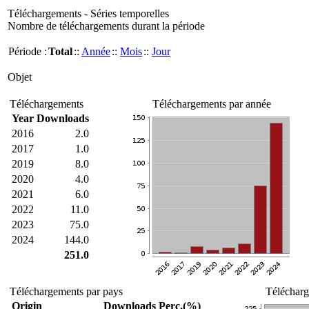
Téléchargements - Séries temporelles
Nombre de téléchargements durant la période
Période :
Total
::
Année
::
Mois
::
Jour
Objet
Téléchargements
Téléchargements par année
Year
Downloads
2016
2.0
2017
1.0
2019
8.0
2020
4.0
2021
6.0
2022
11.0
2023
75.0
2024
144.0
251.0
Téléchargements par pays
Télécharg
Origin
Downloads
Perc.(%)