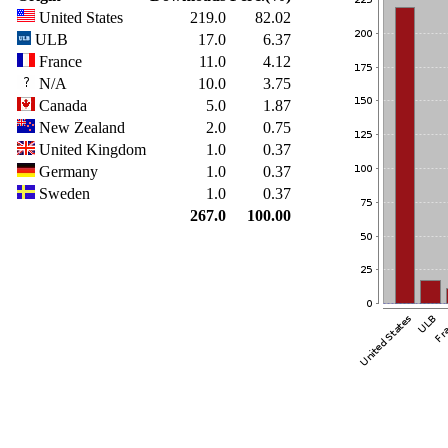
United States
219.0
82.02
ULB
17.0
6.37
France
11.0
4.12
N/A
10.0
3.75
Canada
5.0
1.87
New Zealand
2.0
0.75
United Kingdom
1.0
0.37
Germany
1.0
0.37
Sweden
1.0
0.37
267.0
100.00