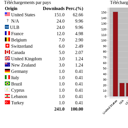
Téléchargements par pays
Télécharg
Origin
Downloads
Perc.(%)
United States
151.0
62.66
N/A
24.0
9.96
ULB
24.0
9.96
France
12.0
4.98
Belgium
7.0
2.90
Switzerland
6.0
2.49
Canada
5.0
2.07
United Kingdom
3.0
1.24
New Zealand
3.0
1.24
Germany
1.0
0.41
Italy
1.0
0.41
Brazil
1.0
0.41
Cyprus
1.0
0.41
Lebanon
1.0
0.41
Turkey
1.0
0.41
241.0
100.00