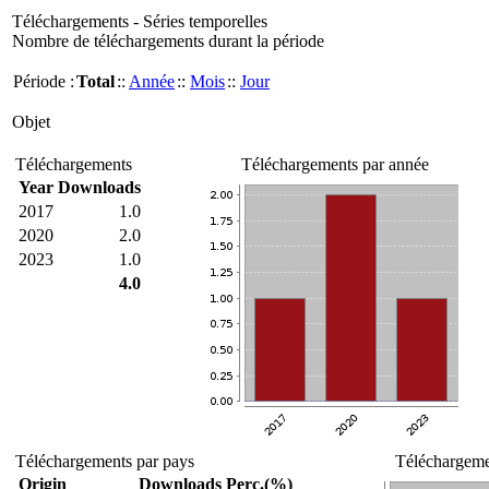
Téléchargements - Séries temporelles
Nombre de téléchargements durant la période
Période :
Total
::
Année
::
Mois
::
Jour
Objet
Téléchargements
Téléchargements par année
Year
Downloads
2017
1.0
2020
2.0
2023
1.0
4.0
Téléchargements par pays
Téléchargemen
Origin
Downloads
Perc.(%)