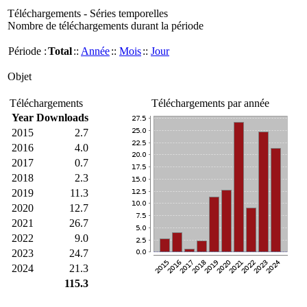
Téléchargements - Séries temporelles
Nombre de téléchargements durant la période
Période :
Total
::
Année
::
Mois
::
Jour
Objet
Téléchargements
Téléchargements par année
Year
Downloads
2015
2.7
2016
4.0
2017
0.7
2018
2.3
2019
11.3
2020
12.7
2021
26.7
2022
9.0
2023
24.7
2024
21.3
115.3