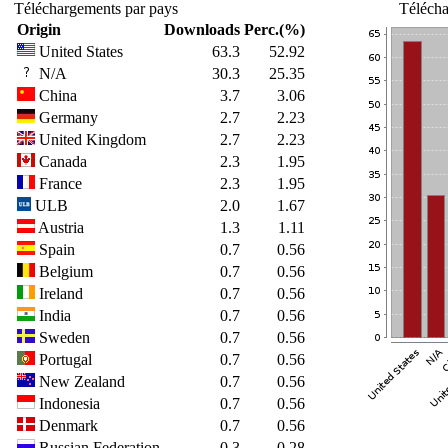
Téléchargements par pays
Télécha
Origin
Downloads
Perc.(%)
United States
63.3
52.92
N/A
30.3
25.35
China
3.7
3.06
Germany
2.7
2.23
United Kingdom
2.7
2.23
Canada
2.3
1.95
France
2.3
1.95
ULB
2.0
1.67
Austria
1.3
1.11
Spain
0.7
0.56
Belgium
0.7
0.56
Ireland
0.7
0.56
India
0.7
0.56
Sweden
0.7
0.56
Portugal
0.7
0.56
New Zealand
0.7
0.56
Indonesia
0.7
0.56
Denmark
0.7
0.56
Russian Federation
0.3
0.28