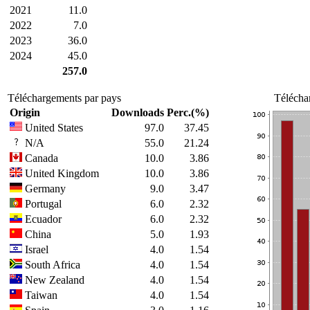
2021
11.0
2022
7.0
2023
36.0
2024
45.0
257.0
Téléchargements par pays
Télécha
Origin
Downloads
Perc.(%)
United States
97.0
37.45
N/A
55.0
21.24
Canada
10.0
3.86
United Kingdom
10.0
3.86
Germany
9.0
3.47
Portugal
6.0
2.32
Ecuador
6.0
2.32
China
5.0
1.93
Israel
4.0
1.54
South Africa
4.0
1.54
New Zealand
4.0
1.54
Taiwan
4.0
1.54