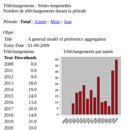
Téléchargements - Séries temporelles
Nombre de téléchargements durant la période
Période :
Total
::
Année
::
Mois
::
Jour
Objet
Title
:
A general model of preference aggregation
Entry Date
:
01-09-2009
Téléchargements
Téléchargements par année
Year
Downloads
2009
0.0
2011
0.0
2012
9.0
2013
18.0
2014
19.0
2015
24.0
2016
13.0
2017
20.0
2018
14.0
2019
31.0
2020
10.0