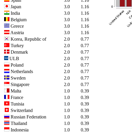
Spain
3.0
1.16
Japan
3.0
1.16
India
3.0
1.16
Belgium
3.0
1.16
Greece
3.0
1.16
Austria
3.0
1.16
Korea, Republic of
2.0
0.77
Turkey
2.0
0.77
Denmark
2.0
0.77
ULB
2.0
0.77
Poland
2.0
0.77
Netherlands
2.0
0.77
Sweden
2.0
0.77
Singapore
2.0
0.77
Malta
1.0
0.39
France
1.0
0.39
Tunisia
1.0
0.39
Switzerland
1.0
0.39
Russian Federation
1.0
0.39
Thailand
1.0
0.39
Indonesia
1.0
0.39