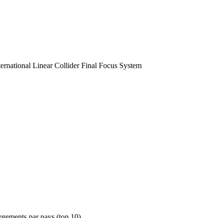
ternational Linear Collider Final Focus System
rgements par pays (top 10)