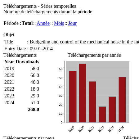
Téléchargements - Séries temporelles
Nombre de téléchargements durant la période
Période :
Total
::
Année
::
Mois
::
Jour
Objet
Title
:
Budgeting and control of the mechanical noise in the In
Entry Date
:
09-01-2014
Téléchargements
Téléchargements par année
Year
Downloads
2019
58.0
2020
66.0
2021
46.0
2022
18.0
2023
29.0
2024
51.0
268.0
Téléchargements par pays
Télécha