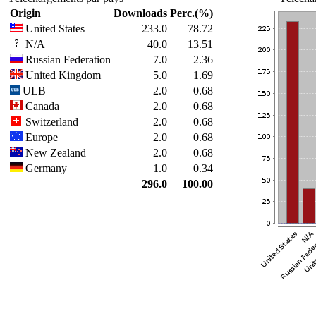
Origin
Downloads
Perc.(%)
United States
233.0
78.72
N/A
40.0
13.51
Russian Federation
7.0
2.36
United Kingdom
5.0
1.69
ULB
2.0
0.68
Canada
2.0
0.68
Switzerland
2.0
0.68
Europe
2.0
0.68
New Zealand
2.0
0.68
Germany
1.0
0.34
296.0
100.00