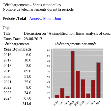
Téléchargements - Séries temporelles
Nombre de téléchargements durant la période
Période :
Total
::
Année
::
Mois
::
Jour
Objet
Title
:
Discussion on "A simplified non-linear analysis of conc
Entry Date
:
28-06-2013
Téléchargements
Téléchargements par année
Year
Downloads
2016
6.0
2017
18.0
2018
3.0
2019
89.0
2020
51.0
2021
35.0
2022
8.0
2023
34.0
2024
67.0
311.0