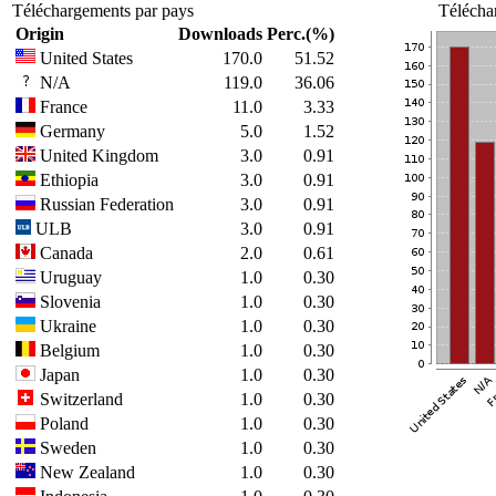
Téléchargements par pays
Télécha
Origin
Downloads
Perc.(%)
United States
170.0
51.52
N/A
119.0
36.06
France
11.0
3.33
Germany
5.0
1.52
United Kingdom
3.0
0.91
Ethiopia
3.0
0.91
Russian Federation
3.0
0.91
ULB
3.0
0.91
Canada
2.0
0.61
Uruguay
1.0
0.30
Slovenia
1.0
0.30
Ukraine
1.0
0.30
Belgium
1.0
0.30
Japan
1.0
0.30
Switzerland
1.0
0.30
Poland
1.0
0.30
Sweden
1.0
0.30
New Zealand
1.0
0.30