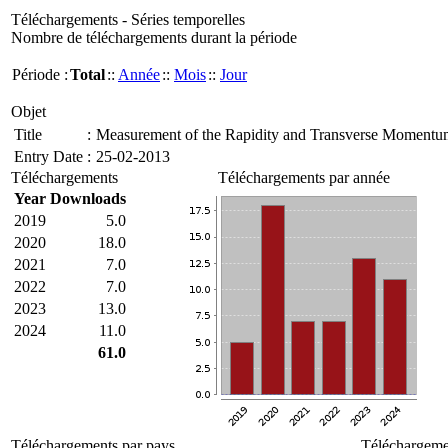
Téléchargements - Séries temporelles
Nombre de téléchargements durant la période
Période :
Total
::
Année
::
Mois
::
Jour
Objet
Title
:
Measurement of the Rapidity and Transverse Momentum 
Entry Date
:
25-02-2013
Téléchargements
Téléchargements par année
Year
Downloads
2019
5.0
2020
18.0
2021
7.0
2022
7.0
2023
13.0
2024
11.0
61.0
Téléchargements par pays
Téléchargemen