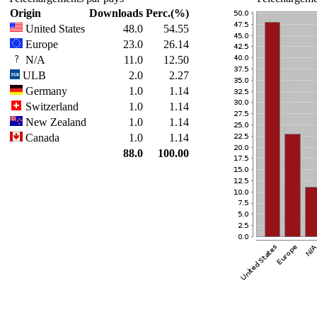
Origin
Downloads
Perc.(%)
United States
48.0
54.55
Europe
23.0
26.14
N/A
11.0
12.50
ULB
2.0
2.27
Germany
1.0
1.14
Switzerland
1.0
1.14
New Zealand
1.0
1.14
Canada
1.0
1.14
88.0
100.00