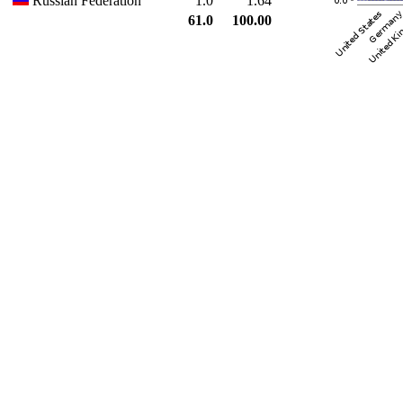
Russian Federation
1.0
1.64
61.0
100.00