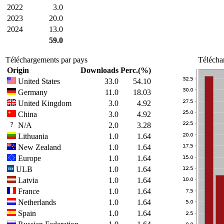
2022
3.0
2023
20.0
2024
13.0
59.0
Téléchargements par pays
Télécha
Origin
Downloads
Perc.(%)
United States
33.0
54.10
Germany
11.0
18.03
United Kingdom
3.0
4.92
China
3.0
4.92
N/A
2.0
3.28
Lithuania
1.0
1.64
New Zealand
1.0
1.64
Europe
1.0
1.64
ULB
1.0
1.64
Latvia
1.0
1.64
France
1.0
1.64
Netherlands
1.0
1.64
Spain
1.0
1.64