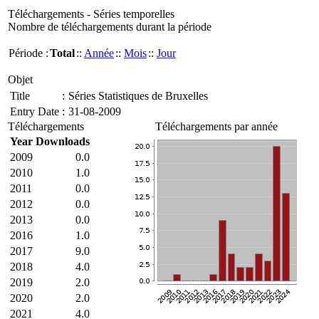
Téléchargements - Séries temporelles
Nombre de téléchargements durant la période
Période :
Total
::
Année
::
Mois
::
Jour
Objet
Title
:
Séries Statistiques de Bruxelles
Entry Date
:
31-08-2009
Téléchargements
Téléchargements par année
Year
Downloads
2009
0.0
2010
1.0
2011
0.0
2012
0.0
2013
0.0
2016
1.0
2017
9.0
2018
4.0
2019
2.0
2020
2.0
2021
4.0