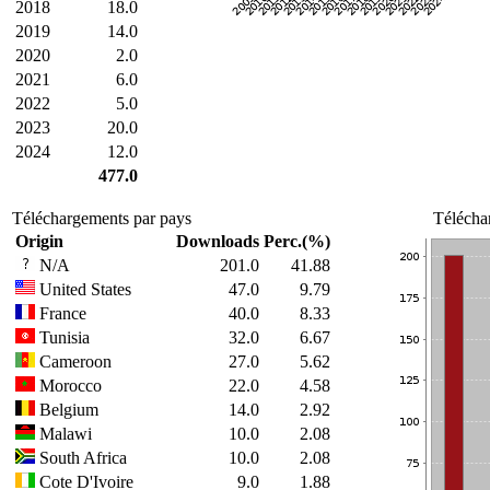
2018
18.0
2019
14.0
2020
2.0
2021
6.0
2022
5.0
2023
20.0
2024
12.0
477.0
Téléchargements par pays
Télécha
Origin
Downloads
Perc.(%)
N/A
201.0
41.88
United States
47.0
9.79
France
40.0
8.33
Tunisia
32.0
6.67
Cameroon
27.0
5.62
Morocco
22.0
4.58
Belgium
14.0
2.92
Malawi
10.0
2.08
South Africa
10.0
2.08
Cote D'Ivoire
9.0
1.88