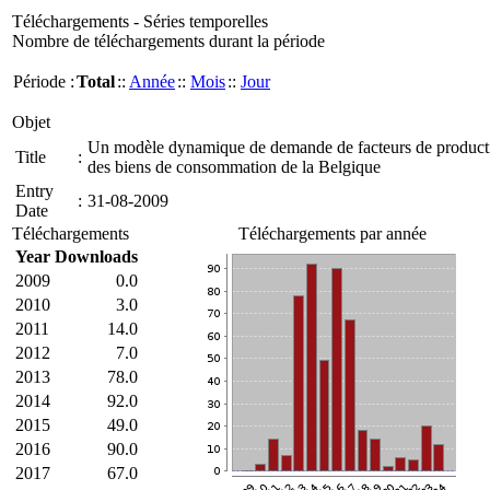
Téléchargements - Séries temporelles
Nombre de téléchargements durant la période
Période :
Total
::
Année
::
Mois
::
Jour
Objet
Un modèle dynamique de demande de facteurs de production 
Title
:
des biens de consommation de la Belgique
Entry
:
31-08-2009
Date
Téléchargements
Téléchargements par année
Year
Downloads
2009
0.0
2010
3.0
2011
14.0
2012
7.0
2013
78.0
2014
92.0
2015
49.0
2016
90.0
2017
67.0