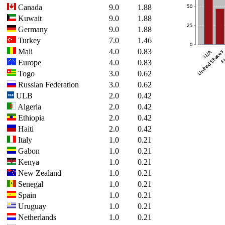
Canada
9.0
1.88
Kuwait
9.0
1.88
Germany
9.0
1.88
Turkey
7.0
1.46
Mali
4.0
0.83
Europe
4.0
0.83
Togo
3.0
0.62
Russian Federation
3.0
0.62
ULB
2.0
0.42
Algeria
2.0
0.42
Ethiopia
2.0
0.42
Haiti
2.0
0.42
Italy
1.0
0.21
Gabon
1.0
0.21
Kenya
1.0
0.21
New Zealand
1.0
0.21
Senegal
1.0
0.21
Spain
1.0
0.21
Uruguay
1.0
0.21
Netherlands
1.0
0.21