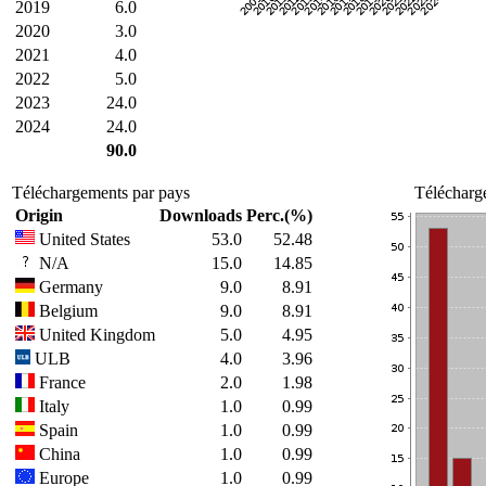
2019
6.0
2020
3.0
2021
4.0
2022
5.0
2023
24.0
2024
24.0
90.0
Téléchargements par pays
Télécharg
Origin
Downloads
Perc.(%)
United States
53.0
52.48
N/A
15.0
14.85
Germany
9.0
8.91
Belgium
9.0
8.91
United Kingdom
5.0
4.95
ULB
4.0
3.96
France
2.0
1.98
Italy
1.0
0.99
Spain
1.0
0.99
China
1.0
0.99
Europe
1.0
0.99