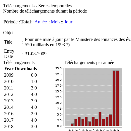
Téléchargements - Séries temporelles
Nombre de téléchargements durant la période
Période :
Total
::
Année
::
Mois
::
Jour
Objet
Pour une mise à jour par le Ministère des Finances des éval
Title
:
550 milliards en 1993 ?)
Entry
:
31-08-2009
Date
Téléchargements
Téléchargements par année
Year
Downloads
2009
0.0
2010
1.0
2011
3.0
2012
4.0
2013
3.0
2014
4.0
2016
2.0
2017
4.0
2018
3.0